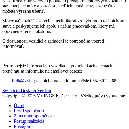
Naša firma Vám zároveň ponúkam prenájom motorových vozidiel a
stavebnej techniky a to v čase, keď ich nemáme vyťažené čím
môžete výrazne ušetriť.
Motorové vozidlá a stavebná technika sú vo výbornom technickom
stave a poskytujeme ich spolu s našim pracovníkom, ktorý má
oprávnenie na ich obsluhu.
O dostupnosti vozidiel a zariadení je potrebné sa vopred
informovať.
Podrobnejšie informácie o vozidlách, podmienkach a cenách
prenájmu sa informujte na emailovej adrese:
ferik@vvings.sk
alebo na telefónnom čísle 055/ 6011 268.
Switch to Desktop Version
Copyright © 2026 VVINGS Košice s.r.o.. Všetky práva vyhradené.
Úvod
Profil spoločnosti
Zameranie spoločnosti
Postup realizácie
Prenájom