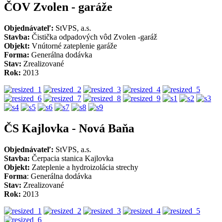
ČOV Zvolen - garáže
Objednávateľ:
StVPS, a.s.
Stavba:
Čistička odpadových vôd Zvolen -garáž
Objekt:
Vnútorné zateplenie garáže
Forma:
Generálna dodávka
Stav:
Zrealizované
Rok:
2013
ČS Kajlovka - Nová Baňa
Objednávateľ:
StVPS, a.s.
Stavba:
Čerpacia stanica Kajlovka
Objekt:
Zateplenie a hydroizolácia strechy
Forma
: Generálna dodávka
Stav:
Zrealizované
Rok:
2013